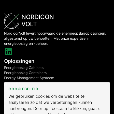
NORDICON
VOLT
NordiconVolt levert hoogwaardige energieopslagoplossingen,
afgestemd op uw behoeften. Met onze expertise in
energieopslag en -beheer.
Oplossingen
Energieopslag Cabinets
Energieopslag Containers
Energy Management Systeem
Bedrijf
COOKIEBELEID
Diensten
We gebruiken cookies om de website te
Contact
Kennisbank
analyseren zo dat we verbeteringen kunnen
Werken bij NordiconVolt
aanbrengen. Door op Toestaan te klikken, gaat u