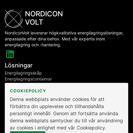
NORDICON
VOLT
NordiconVolt levererar högkvalitativa energilagringslösningar,
anpassade efter dina behov. Med vår expertis inom
energilagring och -hantering.
Lösningar
Energilagringsskåp
Energilagringscontainrar
Energihanteringssystem
COOKIEPOLICY
Företag
Denna webbplats använder cookies för att
Tjänster
förbättra din upplevelse och tillhandahålla
Kontakt
Insikter
personligt innehåll. Genom att fortsätta använda
Jobba med oss
denna webbplats samtycker du till vår användning
av cookies i enlighet med vår Cookiepolicy.